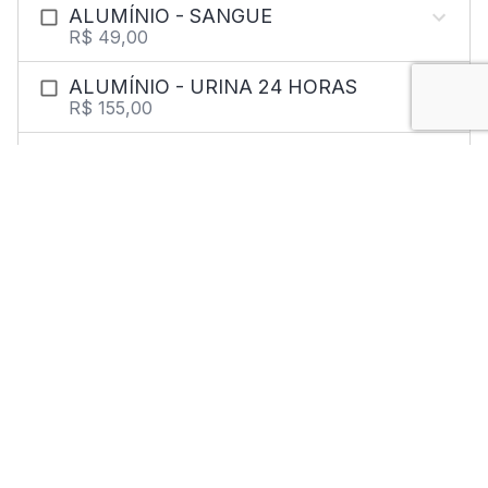
ALUMÍNIO - SANGUE
R$ 49,00
ALUMÍNIO - URINA 24 HORAS
R$ 155,00
ALUMÍNIO - URINA DO FINAL DA
JORNADA DE TRABALHO
R$ 49,00
ALUMÍNIO - URINA DO INÍCIO DA
JORNADA DE TRABALHO
R$ 49,00
AMICACINA - DOSAGEM
R$ 478,00
AMILASE
R$ 25,00
AMILASE - URINA AMOSTRA